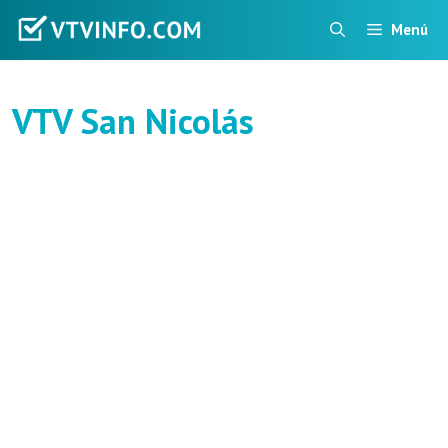
Saltar
Menú
al
contenido
VTV San Nicolás