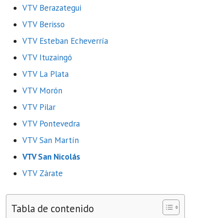
VTV Berazategui
VTV Berisso
VTV Esteban Echeverría
VTV Ituzaingó
VTV La Plata
VTV Morón
VTV Pilar
VTV Pontevedra
VTV San Martín
VTV San Nicolás
VTV Zárate
Tabla de contenido