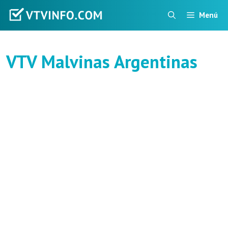
Saltar
Menú
al
contenido
VTV Malvinas Argentinas