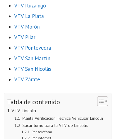
VTV Ituzaingó
VTV La Plata
VTV Morón
VTV Pilar
VTV Pontevedra
VTV San Martín
VTV San Nicolás
VTV Zárate
Tabla de contenido
VTV Lincoln
Planta Verificación Técnica Vehicular Lincoln
Sacar turno para la VTV de Lincoln:
Por teléfono
Por internet