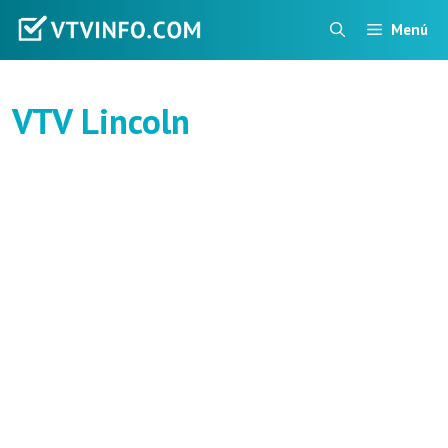
Saltar
Menú
al
contenido
VTV Lincoln